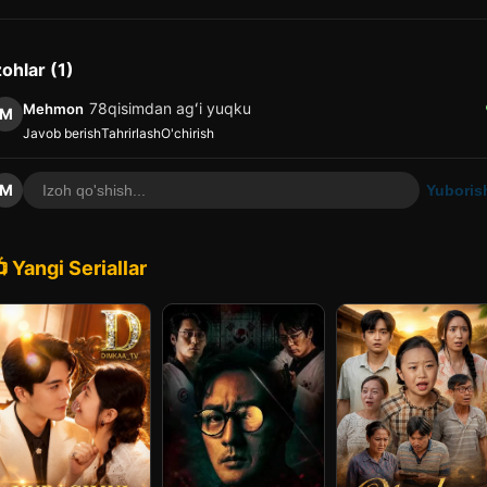
zohlar (1)
78qisimdan agʻi yuqku
Mehmon
M
Javob berish
Tahrirlash
O'chirish
M
Yuboris
 Yangi Seriallar