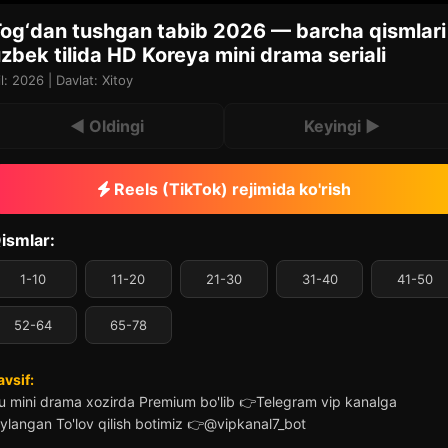
og‘dan tushgan tabib 2026 — barcha qismlari
zbek tilida HD Koreya mini drama seriali
il: 2026 | Davlat: Xitoy
◀ Oldingi
Keyingi ▶
Reels (TikTok) rejimida ko'rish
ismlar:
1-10
11-20
21-30
31-40
41-50
52-64
65-78
avsif:
u mini drama xozirda Premium bo'lib 👉Telegram vip kanalga
oylangan To'lov qilish botimiz 👉@vipkanal7_bot