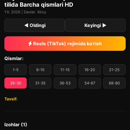
tilida Barcha qismlari HD
Yil: 2026 | Davlat: Xitoy
◀ Oldingi
Keyingi ▶
Reels (TikTok) rejimida ko'rish
Qismlar:
1-5
6-10
11-15
16-20
21-25
26-30
31-35
36-53
54-67
68-80
Tavsif:
Izohlar (1)