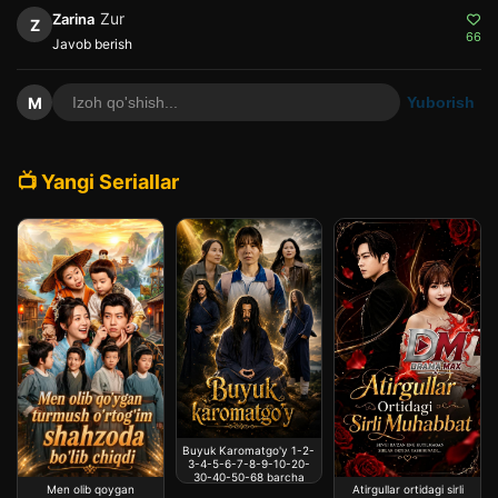
Zur
Zarina
Z
66
Javob berish
M
Yuborish
📺 Yangi Seriallar
Buyuk Karomatgo'y 1-2-
3-4-5-6-7-8-9-10-20-
30-40-50-68 barcha
Atirgullar ortidagi sirli
Men olib qoygan
qismlari joylandi