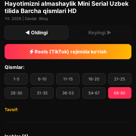
Hayotimizni almashaylik Mini Serial Uzbek
tilida Barcha qismlari HD
Yil: 2026 | Davlat: Xitoy
◀ Oldingi
Keyingi ▶
Reels (TikTok) rejimida ko'rish
Qismlar:
1-5
6-10
11-15
16-20
21-25
26-30
31-35
36-53
54-67
68-80
Tavsif: