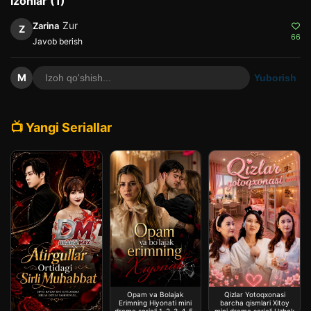
Izohlar (1)
Zur
Zarina
Z
66
Javob berish
M
Yuborish
📺 Yangi Seriallar
Opam va Bolajak
Qizlar Yotoqxonasi
Erimning Hiyonati mini
barcha qismlari Xitoy
drama seriali 1-2-3-4-5-